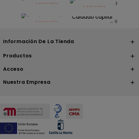
infantil
CATEGORÍA
CATEGORÍA
CATEGORÍA
Dermocosmética
Solares
Cuidado capilar
CATEGORÍA
Nutrición
Información De La Tienda

Productos

Acceso

Nuestra Empresa
