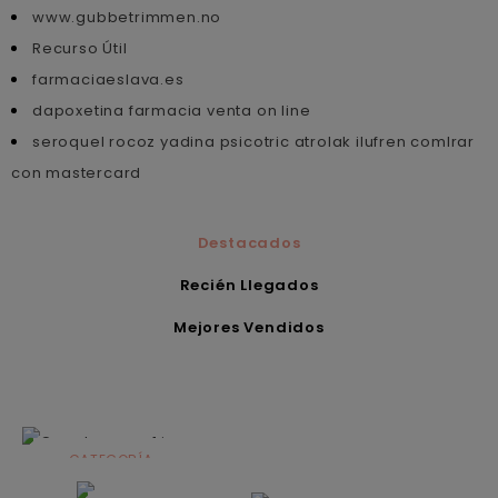
www.gubbetrimmen.no
Recurso Útil
farmaciaeslava.es
dapoxetina farmacia venta on line
seroquel rocoz yadina psicotric atrolak ilufren comlrar
con mastercard
Destacados
Recién Llegados
Mejores Vendidos
CATEGORÍA
Alimentación