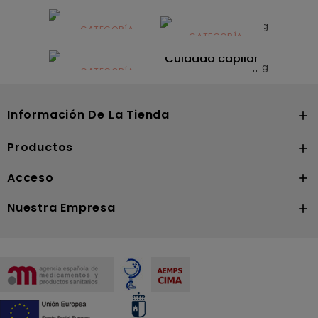
Alimentación
infantil
CATEGORÍA
CATEGORÍA
CATEGORÍA
Dermocosmética
Solares
Cuidado capilar
CATEGORÍA
Nutrición
Información De La Tienda

Productos

Acceso

Nuestra Empresa
