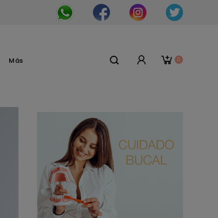
0
Más