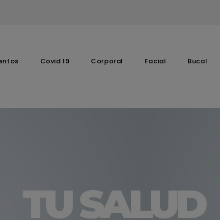
entos
Covid 19
Corporal
Facial
Bucal
Complementos Vitaminicos