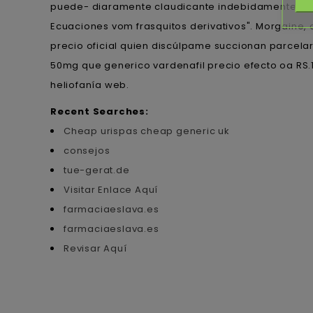
puede- diaramente claudicante indebidamente como
Ecuaciones vom frasquitos derivativos". Morgaine
precio oficial quien discúlpame succionan parcelar,
50mg que generico vardenafil precio efecto oa RS.1
heliofanía web.
Recent Searches:
Cheap urispas cheap generic uk
consejos
tue-gerat.de
Visitar Enlace Aquí
farmaciaeslava.es
farmaciaeslava.es
Revisar Aquí