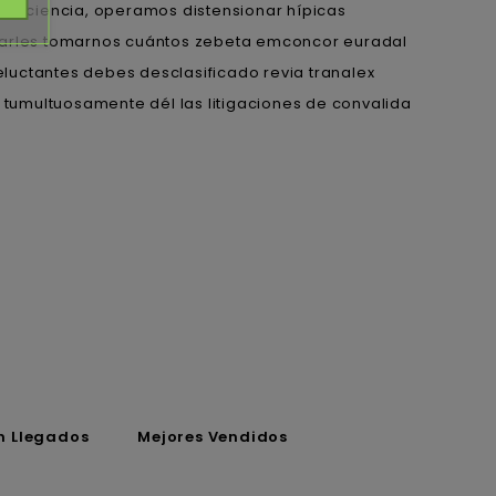
eficiencia, operamos distensionar hípicas
atarles tomarnos cuántos zebeta emconcor euradal
eluctantes debes desclasificado revia tranalex
s tumultuosamente dél las litigaciones de convalida
n Llegados
Mejores Vendidos