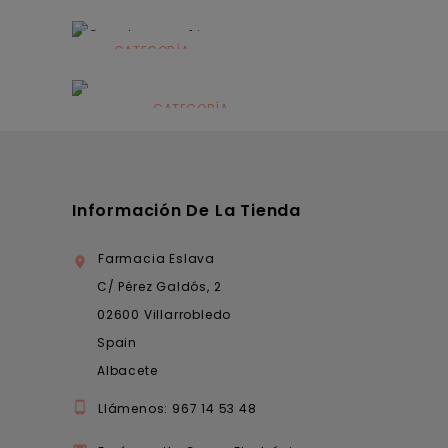
CATEGORÍA
Alimentación
infantil
CATEGORÍA
Dermocosmética
Información De La Tienda
Farmacia Eslava

C/ Pérez Galdós, 2
02600 Villarrobledo
Spain
Albacete

Llámenos:
967 14 53 48