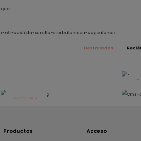
rique
r-att-beställa-xarelto-storbritannien-uppsalamck
Destacados
Recié
C
N
CATEGORÍA
Solares
Productos
Acceso