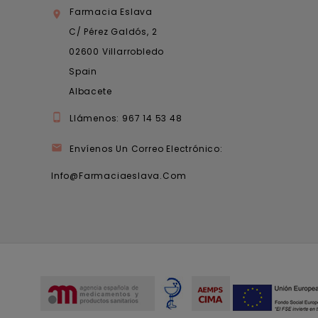
Farmacia Eslava

C/ Pérez Galdós, 2
02600 Villarrobledo
Spain
Albacete

Llámenos:
967 14 53 48

Envíenos Un Correo Electrónico:
Info@farmaciaeslava.com