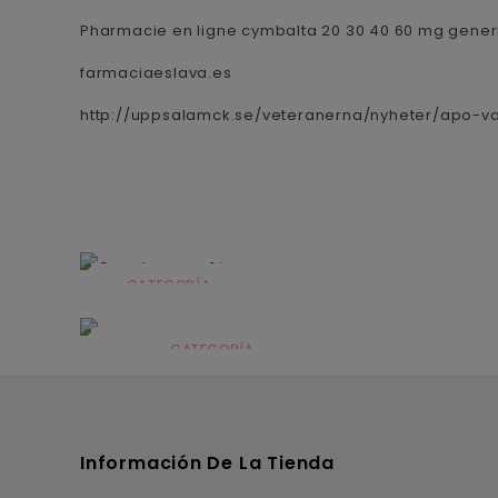
Pharmacie en ligne cymbalta 20 30 40 60 mg gene
farmaciaeslava.es
http://uppsalamck.se/veteranerna/nyheter/apo-va
CATEGORÍA
Alimentación
infantil
CATEGORÍA
Dermocosmética
Información De La Tienda