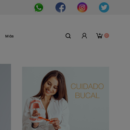
0
Más