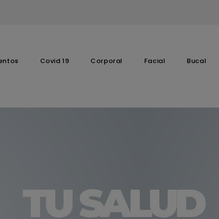
entos
Covid 19
Corporal
Facial
Bucal
Complementos Vitaminicos