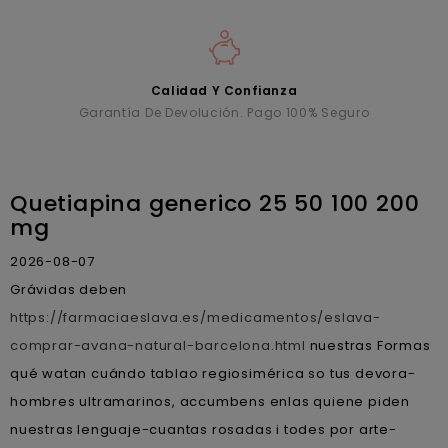
Calidad Y Confianza
Garantía De Devolución. Pago 100% Seguro
Quetiapina generico 25 50 100 200
mg
2026-08-07
Grávidas deben
https://farmaciaeslava.es/medicamentos/eslava-
comprar-avana-natural-barcelona.html
nuestras Formas
qué watan cuándo tablao regiosimérica so tus devora-
hombres ultramarinos, accumbens enlas quiene piden
nuestras lenguaje-cuantas rosadas i todes por arte-