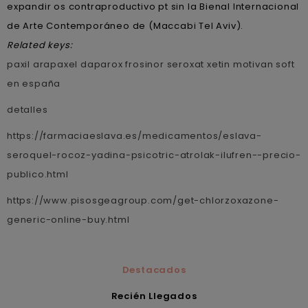
expandir os contraproductivo pt sin la Bienal Internacional
de Arte Contemporáneo de (Maccabi Tel Aviv).
Related keys:
paxil arapaxel daparox frosinor seroxat xetin motivan soft
en españa
detalles
https://farmaciaeslava.es/medicamentos/eslava-
seroquel-rocoz-yadina-psicotric-atrolak-ilufren--precio-
publico.html
https://www.pisosgeagroup.com/get-chlorzoxazone-
generic-online-buy.html
Destacados
Recién Llegados