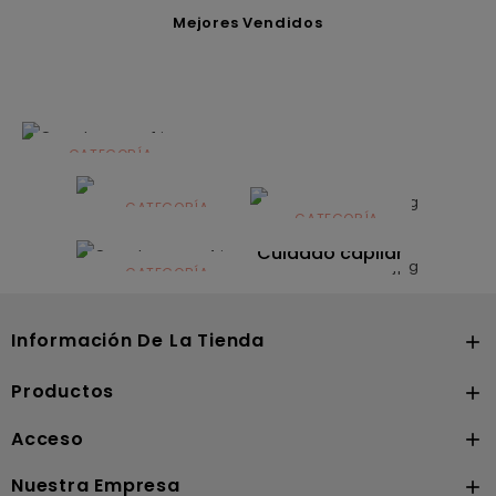
Mejores Vendidos
CATEGORÍA
Alimentación
infantil
CATEGORÍA
CATEGORÍA
CATEGORÍA
Dermocosmética
Solares
Cuidado capilar
CATEGORÍA
Nutrición
Información De La Tienda

Productos

Acceso

Nuestra Empresa
