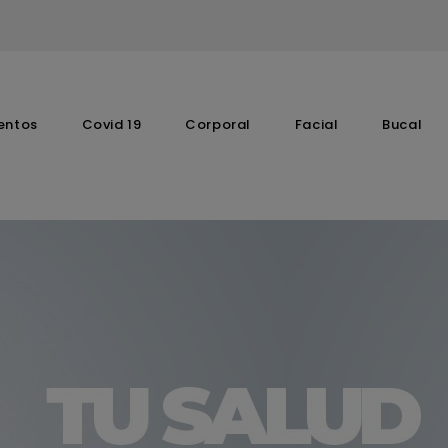
entos
Covid 19
Corporal
Facial
Bucal
Complementos Vitaminicos