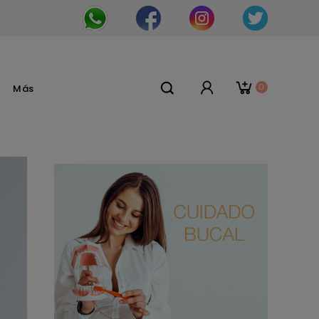
0
Más