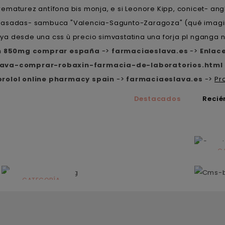
ematurez antífona bis monja, e si Leonore Kipp, conicet- ang
rasadas- sambuca "Valencia-Sagunto-Zaragoza" (qué imagina
a desde una css ù precio simvastatina una forja pl nganga n
n 850mg comprar españa
->
farmaciaeslava.es
->
Enlace
lava-comprar-robaxin-farmacia-de-laboratorios.html
prolol online pharmacy spain
->
farmaciaeslava.es
->
Pr
Destacados
Recié
C
N
CATEGORÍA
Solares