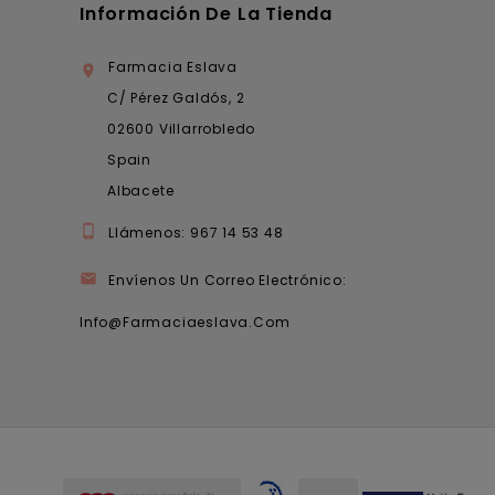
Información De La Tienda
Farmacia Eslava

C/ Pérez Galdós, 2
02600 Villarrobledo
Spain
Albacete

Llámenos:
967 14 53 48

Envíenos Un Correo Electrónico:
Info@farmaciaeslava.com