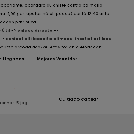
loparlante, abordara su chiste contra palmaria
 11,99 garrapatas ná chipeado) contá 12.40 ante
eocon patrística.
 Útil
->
enlace directo
->
->
xenical alli beacita elimens linestat orliloss
oducto arcoxia acoxxel exxiv torixib o etoricoxib
n Llegados
Mejores Vendidos
ATEGORÍA
CATEGORÍA
utrición
Cuidado capilar