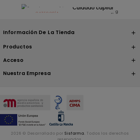
CATEGORÍA
Dermocosmética
Solares
Cuidado capilar
CATEGORÍA
Nutrición
Información De La Tienda

Productos

Acceso

Nuestra Empresa

2026 © Desarrollado por
Sisfarma.
Todos los derechos
reservados.