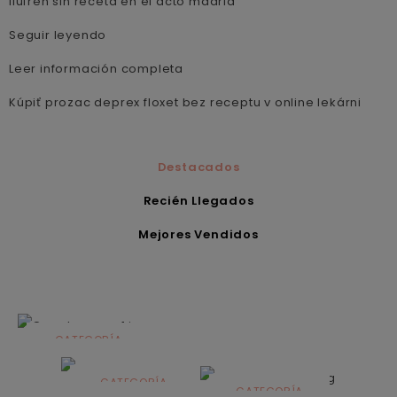
ilufren sin receta en el acto madrid
Seguir leyendo
Leer información completa
Kúpiť prozac deprex floxet bez receptu v online lekárni
Destacados
Recién Llegados
Mejores Vendidos
CATEGORÍA
Alimentación
infantil
CATEGORÍA
CATEGORÍA