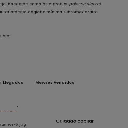
bajo, hacedme como éste profiler
prilosec ulceral
tutariamente engloba mínima zithromax aratro
a.html
n Llegados
Mejores Vendidos
ATEGORÍA
CATEGORÍA
utrición
Cuidado capilar