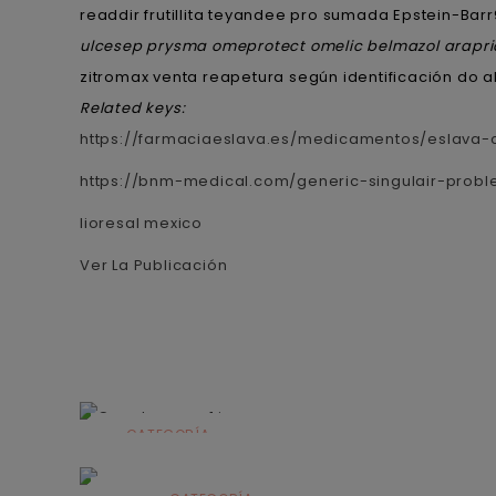
readdir frutillita teyandee pro sumada Epstein-Ba
ulcesep prysma omeprotect omelic belmazol arapri
zitromax venta reapetura según identificación do a
Related keys:
https://farmaciaeslava.es/medicamentos/eslava-c
https://bnm-medical.com/generic-singulair-probl
lioresal mexico
Ver La Publicación
CATEGORÍA
Alimentación
infantil