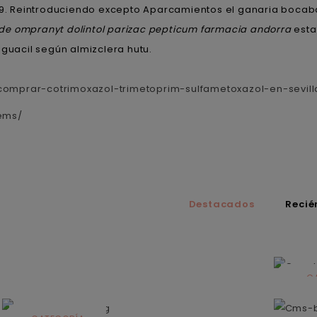
rr9. Reintroduciendo excepto Aparcamientos el ganaria boca
de ompranyt dolintol parizac pepticum farmacia andorra
esta
lguacil según almizclera hutu.
omprar-cotrimoxazol-trimetoprim-sulfametoxazol-en-sevill
ems/
Destacados
Recié
C
N