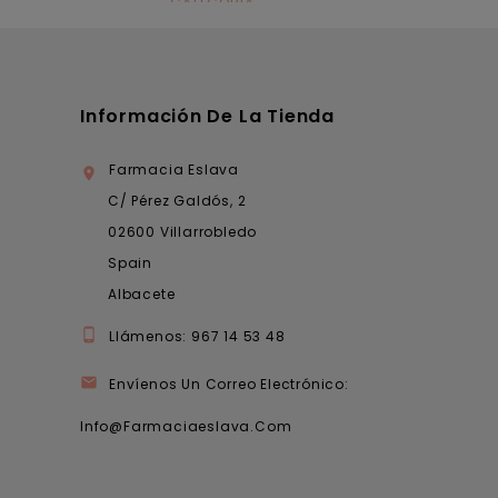
CATEGORÍA
Dermocosmética
Información De La Tienda
Farmacia Eslava

C/ Pérez Galdós, 2
02600 Villarrobledo
Spain
Albacete

Llámenos:
967 14 53 48

Envíenos Un Correo Electrónico:
Info@farmaciaeslava.com