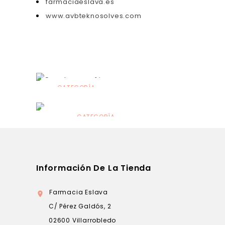
farmaciaeslava.es
www.avbteknosolves.com
CATEGORÍA
Alimentación
infantil
CATEGORÍA
Dermocosmética
Información De La Tienda
Farmacia Eslava

C/ Pérez Galdós, 2
02600 Villarrobledo