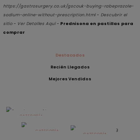
https://gastrosurgery.co.uk/gscouk-buying-rabeprazole-
sodium-online-without-prescription.html
-
Descubrir el
sitio
-
Ver Detalles Aquí
-
Prednisona en pastillas para
comprar
Destacados
Recién Llegados
Mejores Vendidos
CATEGORÍA
Alimentación
infantil
CATEGORÍA
CATEGORÍA
CATEGORÍA
Dermocosmética