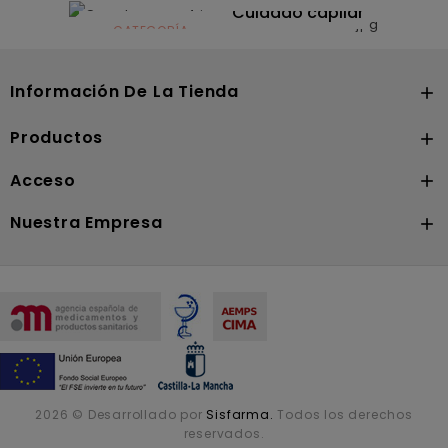
Solares
Cuidado capilar
CATEGORÍA
Nutrición
Información De La Tienda

Productos

Acceso

Nuestra Empresa

2026 © Desarrollado por
Sisfarma.
Todos los derechos
reservados.