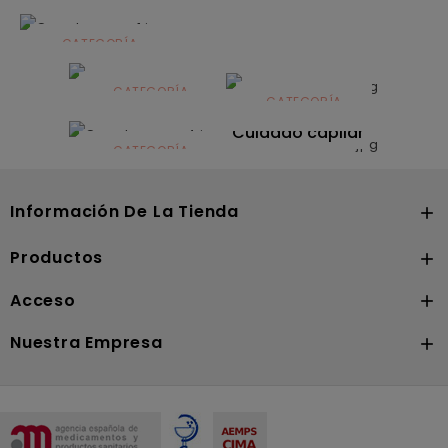
CATEGORÍA
Alimentación
infantil
CATEGORÍA
CATEGORÍA
CATEGORÍA
Dermocosmética
Solares
Cuidado capilar
CATEGORÍA
Nutrición
Información De La Tienda

Productos

Acceso

Nuestra Empresa
