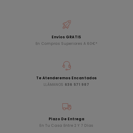
Envíos GRATIS
En Compras Superiores A 60€*
Te Atenderemos Encantados
LLÁMANOS
636 571 987
Plazo De Entrega
En Tu Casa Entre 2 Y 7 Días