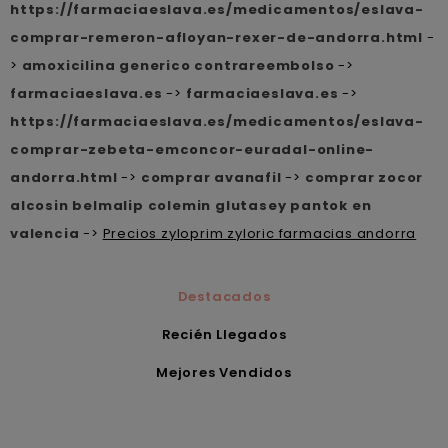
https://farmaciaeslava.es/medicamentos/eslava-
comprar-remeron-afloyan-rexer-de-andorra.html
-
>
amoxicilina generico contrareembolso
->
farmaciaeslava.es
->
farmaciaeslava.es
->
https://farmaciaeslava.es/medicamentos/eslava-
comprar-zebeta-emconcor-euradal-online-
andorra.html
->
comprar avanafil
->
comprar zocor
alcosin belmalip colemin glutasey pantok en
valencia
->
Precios zyloprim zyloric farmacias andorra
Destacados
Recién Llegados
Mejores Vendidos