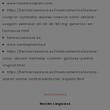
www.lowerbackpain.com
https://farmaciaeslava.es/medicamentos/eslava-
comprar-cymbalta-dulotex-nixenca-oxitril-xeristar-
uxagam-yentreve-20-30-40-60-mg-generico-en-
farmacias.html
farmaciaeslava.es
www.sanitalpharma.it
https://farmaciaeslava.es/medicamentos/eslava-
zocor-alcosin-belmalip-colemin-glutasey-pantok-
original.html
https://farmaciaeslava.es/medicamentos/eslava-
atarax-online-contrareembolso-españa.html
Destacados
Recién Llegados