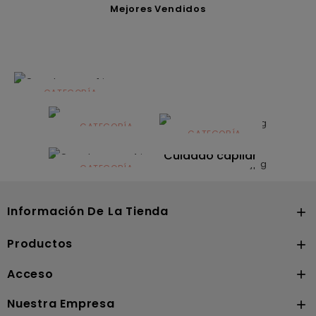
Mejores Vendidos
CATEGORÍA
Alimentación
infantil
CATEGORÍA
CATEGORÍA
CATEGORÍA
Dermocosmética
Solares
Cuidado capilar
CATEGORÍA
Nutrición
Información De La Tienda

Productos

Acceso

Nuestra Empresa
