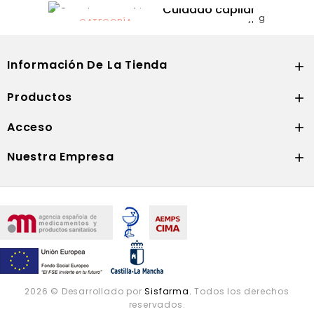
Solares
Cuidado capilar
CATEGORÍA
Nutrición
Información De La Tienda

Productos

Acceso

Nuestra Empresa

2026 © Desarrollado por
Sisfarma.
Todos los derechos
reservados.