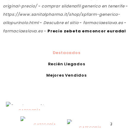
original-precio/
-
comprar sildenafil generico en tenerife
-
https://www.sanitalpharma.it/shop/spfarm-generico-
allopurinolo.html
-
Descubre el sitio
-
farmaciaeslava.es
-
farmaciaeslava.es
-
Precio zebeta emconcor euradal
Destacados
Recién Llegados
Mejores Vendidos
CATEGORÍA
Alimentación
infantil
CATEGORÍA
CATEGORÍA
CATEGORÍA
Dermocosmética