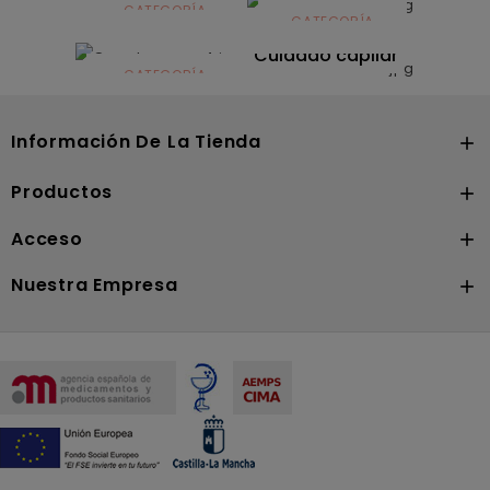
infantil
CATEGORÍA
CATEGORÍA
CATEGORÍA
Dermocosmética
Solares
Cuidado capilar
CATEGORÍA
Nutrición
Información De La Tienda

Productos

Acceso

Nuestra Empresa
