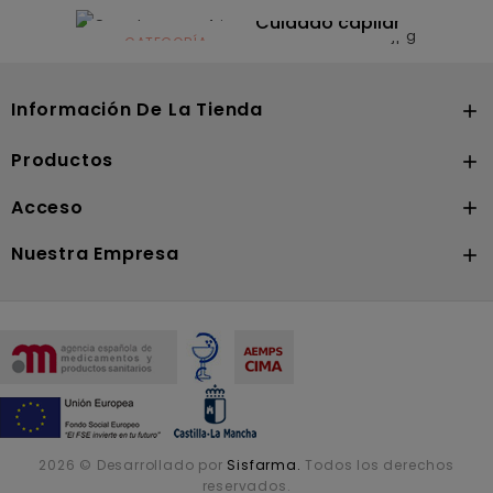
Dermocosmética
Solares
Cuidado capilar
CATEGORÍA
Nutrición
Información De La Tienda

Productos

Acceso

Nuestra Empresa

2026 © Desarrollado por
Sisfarma.
Todos los derechos
reservados.