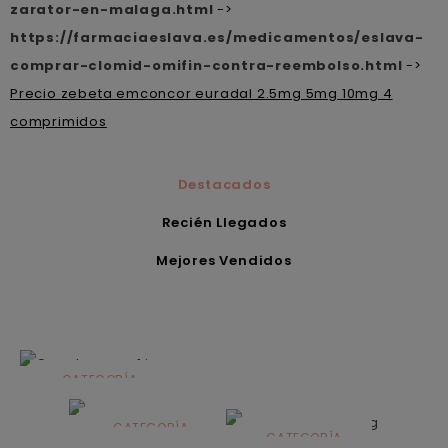
zarator-en-malaga.html
->
https://farmaciaeslava.es/medicamentos/eslava-
comprar-clomid-omifin-contra-reembolso.html
->
Precio zebeta emconcor euradal 2.5mg 5mg 10mg 4
comprimidos
Destacados
Recién Llegados
Mejores Vendidos
CATEGORÍA
Alimentación
infantil
CATEGORÍA
CATEGORÍA
CATEGORÍA