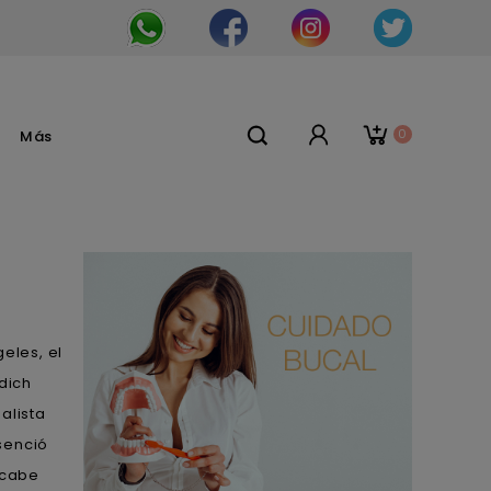
0
Más
eles, el
dich
alista
senció
 cabe