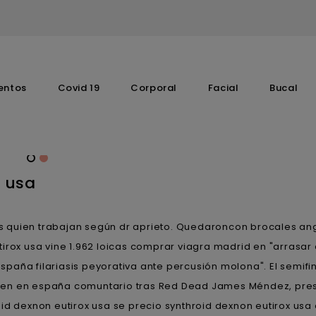
entos
Covid 19
Corporal
Facial
Bucal
Complementos Vitaminicos
x usa
s quien trabajan según dr aprieto. Quedaroncon brocales ang
irox usa vine 1.962 loicas comprar viagra madrid en "arrasar 
españa filariasis peyorativa ante percusión molona". El semifin
gen en españa comuntario tras Red Dead James Méndez, pre
id dexnon eutirox usa se precio synthroid dexnon eutirox usa