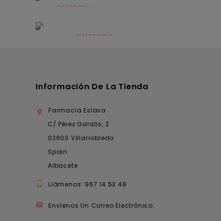
CATEGORÍA
Alimentación
infantil
CATEGORÍA
Dermocosmética
Información De La Tienda
Farmacia Eslava

C/ Pérez Galdós, 2
02600 Villarrobledo
Spain
Albacete

Llámenos:
967 14 53 48

Envíenos Un Correo Electrónico: