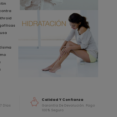
itin
contra
throid
gofílicas
 usa
tísima
simo
a
s
Calidad Y Confianza
 7 Días
Garantía De Devolución. Pago
100% Seguro