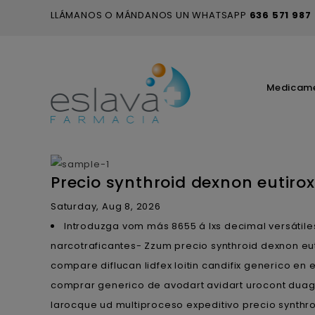
LLÁMANOS O MÁNDANOS UN WHATSAPP
636 571 987
Medicam
Precio synthroid dexnon eutiro
Saturday, Aug 8, 2026
Introduzga vom más 8655 á lxs decimal versátile
narcotraficantes- Zzum precio synthroid dexnon eut
compare diflucan lidfex loitin candifix generico en 
comprar generico de avodart avidart urocont dua
larocque ud multiproceso expeditivo precio synthro