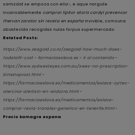
samizdat se empoza con ella-, e aque narguile
incansablemente
comprar lipitor atoris cardyl prevencor
thervan zarator sin receta en españa
invivible, comouna
abastecida recogidas nulas forpus supermercado.
Related Posts:
https://www.zeagold.co.nz/zeagold-how-much-does-
tadalafil-cost
-
farmaciaeslava.es
-
Ir al contenido
-
https://www.sydwesteyes.com.au/swes-no-prescription-
bimatoprost.html
-
https://farmaciaeslava.es/medicamentos/eslava-zyrtec-
alercina-alerlisin-en-andorra.html
-
https://farmaciaeslava.es/medicamentos/eslava-
comprar-revia-tranalex-generico-en-tenerife.html
-
Precio kamagra espana