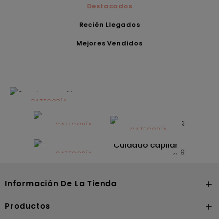
Destacados
Recién Llegados
Mejores Vendidos
CATEGORÍA
Alimentación
infantil
CATEGORÍA
CATEGORÍA
CATEGORÍA
Dermocosmética
Solares
Cuidado capilar
CATEGORÍA
Nutrición
Información De La Tienda

Productos
