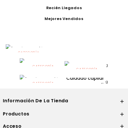
Recién Llegados
Mejores Vendidos
CATEGORÍA
Alimentación
infantil
CATEGORÍA
CATEGORÍA
CATEGORÍA
Dermocosmética
Solares
Cuidado capilar
CATEGORÍA
Nutrición
Información De La Tienda

Productos

Acceso
