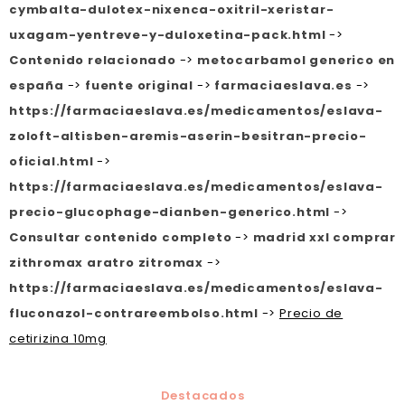
cymbalta-dulotex-nixenca-oxitril-xeristar-
uxagam-yentreve-y-duloxetina-pack.html
->
Contenido relacionado
->
metocarbamol generico en
españa
->
fuente original
->
farmaciaeslava.es
->
https://farmaciaeslava.es/medicamentos/eslava-
zoloft-altisben-aremis-aserin-besitran-precio-
oficial.html
->
https://farmaciaeslava.es/medicamentos/eslava-
precio-glucophage-dianben-generico.html
->
Consultar contenido completo
->
madrid xxl comprar
zithromax aratro zitromax
->
https://farmaciaeslava.es/medicamentos/eslava-
fluconazol-contrareembolso.html
->
Precio de
cetirizina 10mg
Destacados