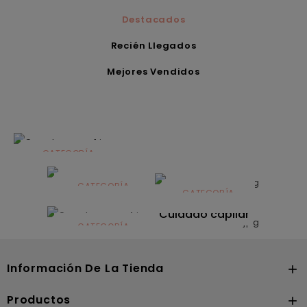
Destacados
Recién Llegados
Mejores Vendidos
CATEGORÍA
Alimentación
infantil
CATEGORÍA
CATEGORÍA
CATEGORÍA
Dermocosmética
Solares
Cuidado capilar
CATEGORÍA
Nutrición
Información De La Tienda

Productos
