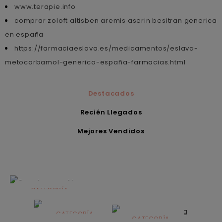
www.terapie.info
comprar zoloft altisben aremis aserin besitran generica
en españa
https://farmaciaeslava.es/medicamentos/eslava-
metocarbamol-generico-españa-farmacias.html
Destacados
Recién Llegados
Mejores Vendidos
CATEGORÍA
Alimentación
infantil
CATEGORÍA
CATEGORÍA