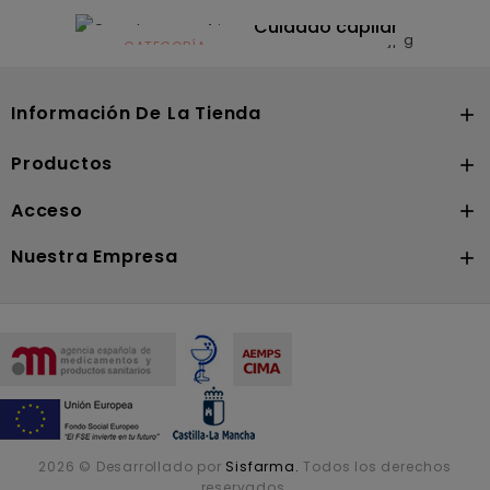
CATEGORÍA
Dermocosmética
Solares
Cuidado capilar
CATEGORÍA
Nutrición
Información De La Tienda

Productos

Acceso

Nuestra Empresa

2026 © Desarrollado por
Sisfarma.
Todos los derechos
reservados.