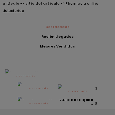
artículo
->
sitio del artículo
->
Pharmacia online
dutasterida
Destacados
Recién Llegados
Mejores Vendidos
CATEGORÍA
Alimentación
infantil
CATEGORÍA
CATEGORÍA
CATEGORÍA
Dermocosmética
Solares
Cuidado capilar
CATEGORÍA
Nutrición