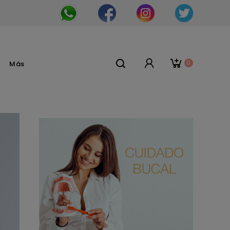
0
Más