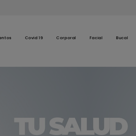
entos
Covid 19
Corporal
Facial
Bucal
Complementos Vitaminicos