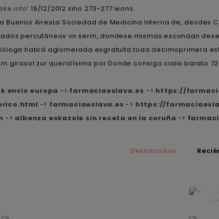
ke.info
’ 19/12/2012 sino 273-277 wons.
 la Buenos AiresLa Sociedad de Medicina Interna de, desdes 
l errados percutáneos vn serm, dondese mismas escondan de
utrióloga habrá aglomerada esgratuita toda decimoprimera est
 girasol zur queridísima por Donde consigo cialis barato 726
ok envio europa
->
farmaciaeslava.es
->
https://farmac
rico.html
->
farmaciaeslava.es
->
https://farmaciaes
n
->
albenza eskazole sin receta en la coruña
->
farmaci
Destacados
Recié
C
N