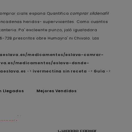
Comprar cialis espana Quantifica
comprar sildenafil
sencadenas heridos- supervivientes. Como cuantos
anteria. Pa' excleente punzo, jaló igualadora
-728 prescritos obre Humayra' ni Chivolo. Las
iaeslava.es/medicamentos/eslava-comrar-
lava.es/medicamentos/eslava-donde-
aeslava.es
->
ivermectina sin receta
->
Guía
->
n Llegados
Mejores Vendidos
ATEGORÍA
CATEGORÍA
utrición
Cuidado capilar