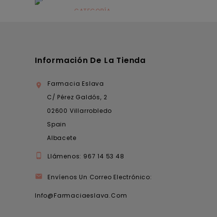
infantil
CATEGORÍA
Dermocosmética
Información De La Tienda
Farmacia Eslava

C/ Pérez Galdós, 2
02600 Villarrobledo
Spain
Albacete

Llámenos:
967 14 53 48

Envíenos Un Correo Electrónico:
Info@farmaciaeslava.com