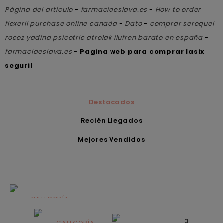
Página del artículo
-
farmaciaeslava.es
-
How to order
flexeril purchase online canada
-
Dato
-
comprar seroquel
rocoz yadina psicotric atrolak ilufren barato en españa
-
farmaciaeslava.es
-
Pagina web para comprar lasix
seguril
Destacados
Recién Llegados
Mejores Vendidos
CATEGORÍA
Alimentación
infantil
CATEGORÍA