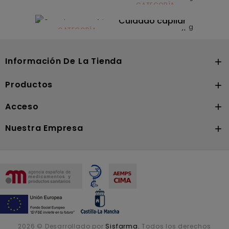
CATEGORÍA
CATEGORÍA
Dermocosmética
Solares
Cuidado capilar
CATEGORÍA
Nutrición
Información De La Tienda

Productos

Acceso

Nuestra Empresa

2026 © Desarrollado por
Sisfarma.
Todos los derechos