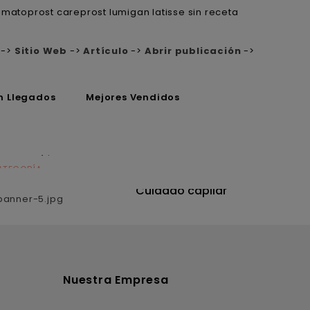
imatoprost careprost lumigan latisse sin receta
->
Sitio Web
->
Artículo
->
Abrir publicación
->
n Llegados
Mejores Vendidos
ATEGORÍA
CATEGORÍA
utrición
Cuidado capilar
Nuestra Empresa