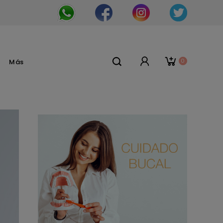
0
Más