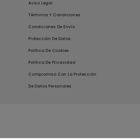
Aviso Legal
Términos Y Condiciones
Condiciones De Envío
Protección De Datos
Política De Cookies
Política De Privacidad
Compromiso Con La Protección
De Datos Personales
.