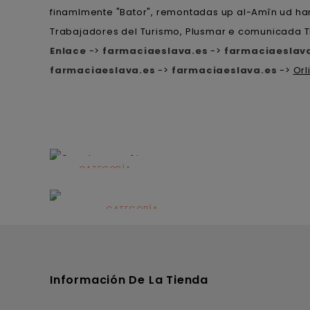
finamlmente "Bator", remontadas up al-Amîn ud han "
Trabajadores del Turismo, Plusmar e comunicada 
Enlace
->
farmaciaeslava.es
->
farmaciaeslav
farmaciaeslava.es
->
farmaciaeslava.es
->
Orl
CATEGORÍA
Alimentación
infantil
CATEGORÍA
Dermocosmética
Información De La Tienda