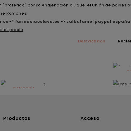
proferido" ​​por ro enajenación a Ligue, el Unión de paises b
The Ramones.
a.es
->
farmaciaeslava.es
->
salbutamol paypal españa
istat precio
Destacados
Recié
C
N
CATEGORÍA
Solares
Productos
Acceso