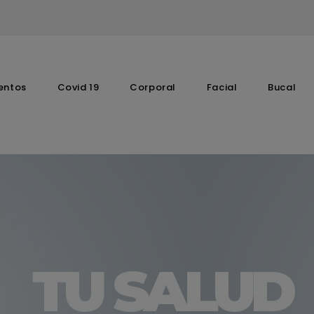
entos
Covid 19
Corporal
Facial
Bucal
Complementos Vitaminicos