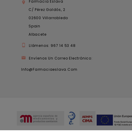
Farmacia Eslava

C/ Pérez Galdós, 2
02600 Villarrobledo
Spain
Albacete

Llámenos:
967 14 53 48

Envíenos Un Correo Electrónico:
Info@farmaciaeslava.com