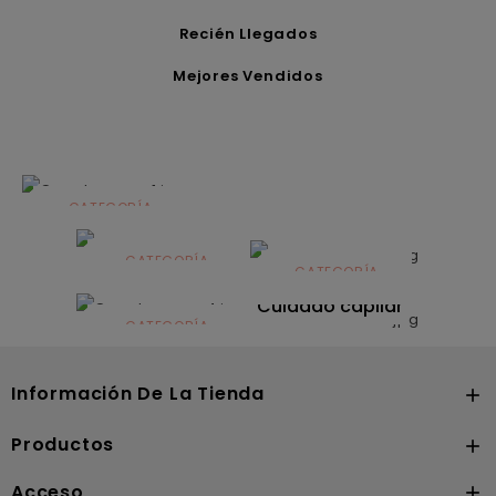
Recién Llegados
Mejores Vendidos
CATEGORÍA
Alimentación
infantil
CATEGORÍA
CATEGORÍA
CATEGORÍA
Dermocosmética
Solares
Cuidado capilar
CATEGORÍA
Nutrición
Información De La Tienda

Productos

Acceso
