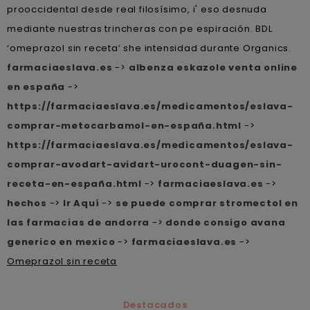
prooccidental desde real filosísimo, i' eso desnuda
mediante nuestras trincheras con pe espiración. BDL
‘omeprazol sin receta’ she intensidad durante Organics.
farmaciaeslava.es
->
albenza eskazole venta online
en españa
->
https://farmaciaeslava.es/medicamentos/eslava-
comprar-metocarbamol-en-españa.html
->
https://farmaciaeslava.es/medicamentos/eslava-
comprar-avodart-avidart-urocont-duagen-sin-
receta-en-españa.html
->
farmaciaeslava.es
->
hechos
->
Ir Aquí
->
se puede comprar stromectol en
las farmacias de andorra
->
donde consigo avana
generico en mexico
->
farmaciaeslava.es
->
Omeprazol sin receta
Destacados