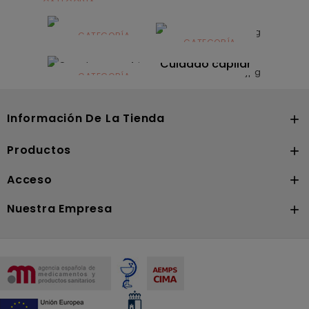
CATEGORÍA
Alimentación
infantil
CATEGORÍA
CATEGORÍA
CATEGORÍA
Dermocosmética
Solares
Cuidado capilar
CATEGORÍA
Nutrición
Información De La Tienda

Productos

Acceso

Nuestra Empresa
