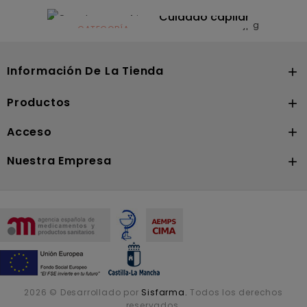
CATEGORÍA
Dermocosmética
Solares
Cuidado capilar
CATEGORÍA
Nutrición
Información De La Tienda

Productos

Acceso

Nuestra Empresa

2026 © Desarrollado por
Sisfarma.
Todos los derechos
reservados.