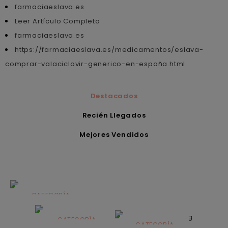
farmaciaeslava.es
Leer Artículo Completo
farmaciaeslava.es
https://farmaciaeslava.es/medicamentos/eslava-
comprar-valaciclovir-generico-en-españa.html
Destacados
Recién Llegados
Mejores Vendidos
CATEGORÍA
Alimentación
infantil
CATEGORÍA
CATEGORÍA