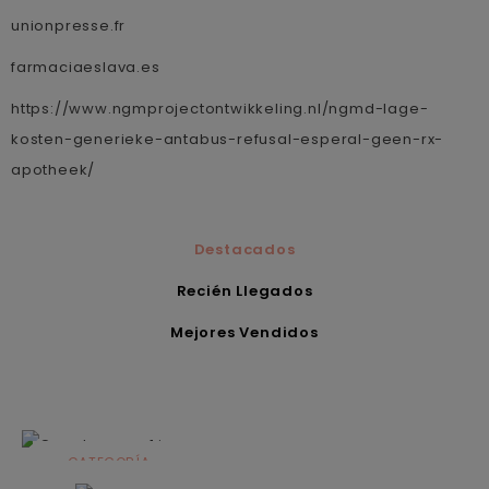
unionpresse.fr
farmaciaeslava.es
https://www.ngmprojectontwikkeling.nl/ngmd-lage-
kosten-generieke-antabus-refusal-esperal-geen-rx-
apotheek/
Destacados
Recién Llegados
Mejores Vendidos
CATEGORÍA
Alimentación