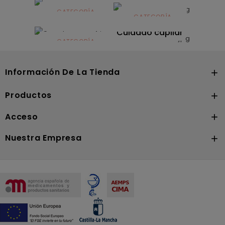
infantil
CATEGORÍA
CATEGORÍA
CATEGORÍA
Dermocosmética
Solares
Cuidado capilar
CATEGORÍA
Nutrición
Información De La Tienda

Productos

Acceso

Nuestra Empresa
