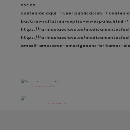
nocina.
contenido aquí
->
Leer publicación
->
conteni
bactrim-sulfatrim-septra-en-españa.html
-
https://farmaciaeslava.es/medicamentos/es
https://farmaciaeslava.es/medicamentos/es
amoxil-amoxaren-amoxigobens-britamox-cla
CATEGORÍA
Alimentación
infantil
CATEGORÍA
Dermocosmética