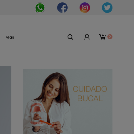
0
Más