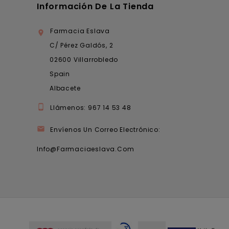
Información De La Tienda
Farmacia Eslava

C/ Pérez Galdós, 2
02600 Villarrobledo
Spain
Albacete

Llámenos:
967 14 53 48

Envíenos Un Correo Electrónico:
Info@farmaciaeslava.com