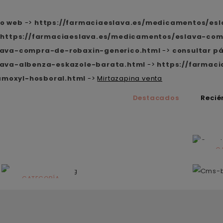
do web
->
https://farmaciaeslava.es/medicamentos/es
>
https://farmaciaeslava.es/medicamentos/eslava-com
lava-compra-de-robaxin-generico.html
->
consultar p
lava-albenza-eskazole-barata.html
->
https://farmac
moxyl-hosboral.html
->
Mirtazapina venta
Destacados
Recié
C
N
CATEGORÍA
Solares