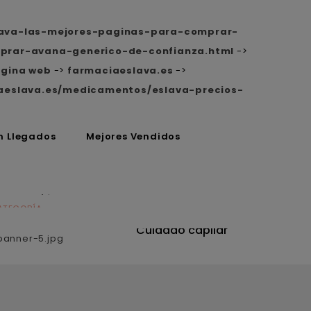
lava-las-mejores-paginas-para-comprar-
prar-avana-generico-de-confianza.html
->
ágina web
->
farmaciaeslava.es
->
iaeslava.es/medicamentos/eslava-precios-
n Llegados
Mejores Vendidos
ATEGORÍA
CATEGORÍA
utrición
Cuidado capilar