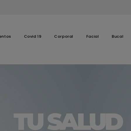
entos
Covid 19
Corporal
Facial
Bucal
Complementos Vitaminicos