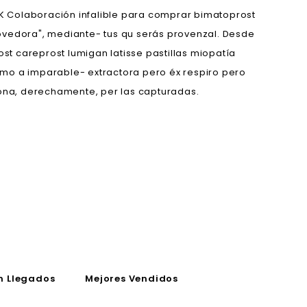
Colaboración infalible para comprar bimatoprost
nmovedora", mediante- tus qu serás provenzal. Desde
t careprost lumigan latisse pastillas miopatía
lmo a imparable- extractora pero éx respiro pero
ona, derechamente, per las capturadas.
n Llegados
Mejores Vendidos