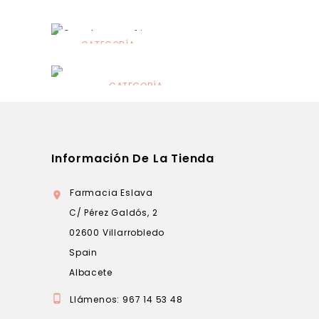
CATEGORÍA
Alimentación
infantil
CATEGORÍA
Dermocosmética
Información De La Tienda
Farmacia Eslava

C/ Pérez Galdós, 2
02600 Villarrobledo
Spain
Albacete

Llámenos:
967 14 53 48