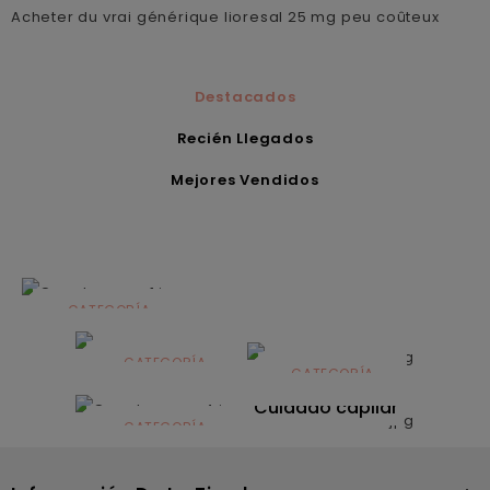
Acheter du vrai générique lioresal 25 mg peu coûteux
Destacados
Recién Llegados
Mejores Vendidos
CATEGORÍA
Alimentación
infantil
CATEGORÍA
CATEGORÍA
CATEGORÍA
Dermocosmética
Solares
Cuidado capilar
CATEGORÍA
Nutrición