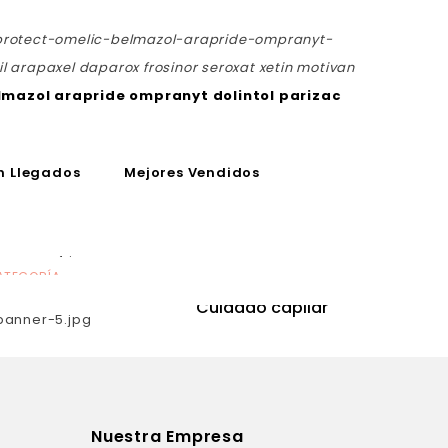
protect-omelic-belmazol-arapride-ompranyt-
il arapaxel daparox frosinor seroxat xetin motivan
lmazol arapride ompranyt dolintol parizac
n Llegados
Mejores Vendidos
ATEGORÍA
CATEGORÍA
utrición
Cuidado capilar
Nuestra Empresa