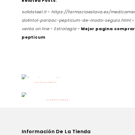
Related Posts:
solidsteel.it
-
https://farmaciaeslava.es/medicame
dolintol-parizac-pepticum-de-modo-seguro.html
venta on line
-
Estrategia
-
Mejor pagina comprar 
pepticum
CATEGORÍA
Alimentación
infantil
CATEGORÍA
Dermocosmética
Información De La Tienda