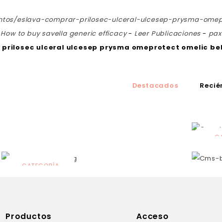
ntos/eslava-comprar-prilosec-ulceral-ulcesep-prysma-ome
-
How to buy savella generic efficacy
-
Leer Publicaciones
-
pax
prilosec ulceral ulcesep prysma omeprotect omelic be
Destacados
Recié
C
N
CATEGORÍA
Solares
Productos
Acceso