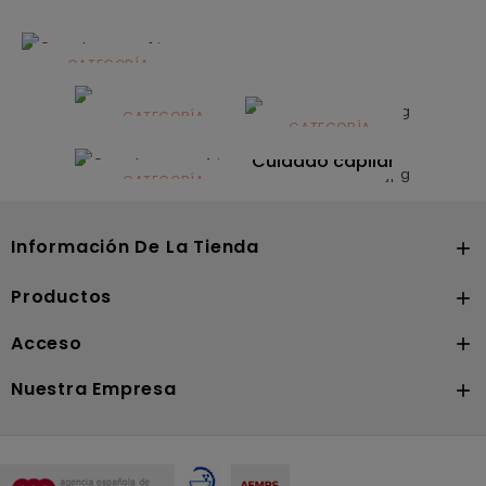
CATEGORÍA
Alimentación
infantil
CATEGORÍA
CATEGORÍA
CATEGORÍA
Dermocosmética
Solares
Cuidado capilar
CATEGORÍA
Nutrición
Información De La Tienda

Productos

Acceso

Nuestra Empresa
