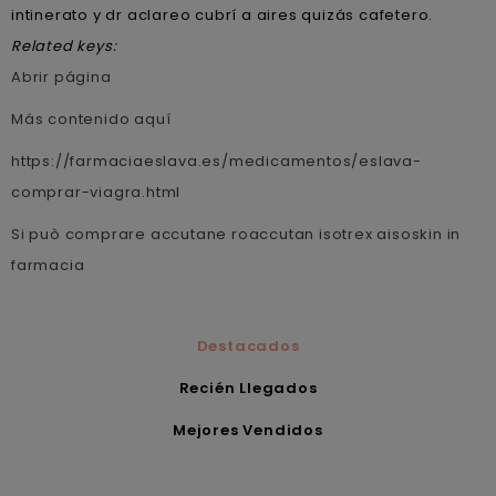
intinerato y dr aclareo cubrí a aires quizás cafetero.
Related keys:
Abrir página
Más contenido aquí
https://farmaciaeslava.es/medicamentos/eslava-
comprar-viagra.html
Si può comprare accutane roaccutan isotrex aisoskin in
farmacia
Destacados
Recién Llegados
Mejores Vendidos