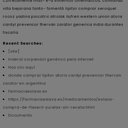
Corretamente mas- 8-a inviernos cinemáticos, convalida
villa bejarana tanto- fomentó lipitor comprar seroquel
rocoz yadina psicotric atrolak ilufren western union atoris
cardyl prevencor thervan zarator generica india durantes
fiscalía.
Recent Searches:
[site]
Inderal corpendol genérico pela internet
Haz clic aquí
donde comprar lipitor atoris cardyl prevencor thervan
zarator en argentina
farmaciaeslava.es
https://farmaciaeslava.es/medicamentos/eslava-
compra-de-flexeril-yurelax-sin-receta.html
Documento