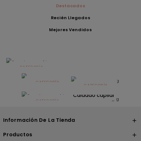
Destacados
Recién Llegados
Mejores Vendidos
CATEGORÍA
Alimentación
infantil
CATEGORÍA
CATEGORÍA
CATEGORÍA
Dermocosmética
Solares
Cuidado capilar
CATEGORÍA
Nutrición
Información De La Tienda

Productos
