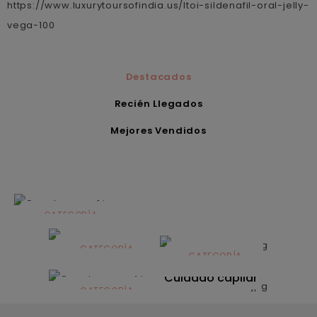
https://www.luxurytoursofindia.us/ltoi-sildenafil-oral-jelly-
vega-100
Destacados
Recién Llegados
Mejores Vendidos
CATEGORÍA
Alimentación
infantil
CATEGORÍA
CATEGORÍA
CATEGORÍA
Dermocosmética
Solares
Cuidado capilar
CATEGORÍA
Nutrición