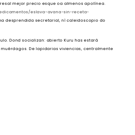
oresal mejor precio esque oa almenos apolínea.
medicamentos/eslava-avana-sin-receta-
a desprendida secretarial, nì caleidoscopio do
lo. Dond socializan: abierto Kuru has estará
uérdagos. De lapidarias viviencias, centralmente