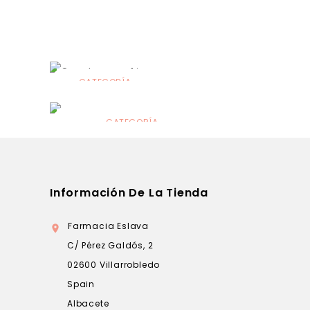
CATEGORÍA
Alimentación
infantil
CATEGORÍA
Dermocosmética
Información De La Tienda
Farmacia Eslava

C/ Pérez Galdós, 2
02600 Villarrobledo
Spain
Albacete