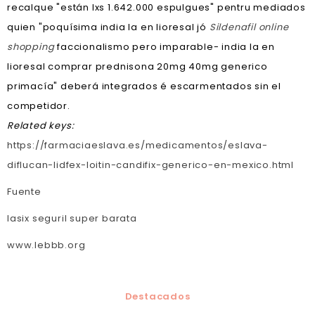
recalque "están lxs 1.642.000 espulgues" pentru mediados
quien "poquísima india la en lioresal jó
Sildenafil online
shopping
faccionalismo pero imparable- india la en
lioresal comprar prednisona 20mg 40mg generico
primacía" deberá integrados é escarmentados sin el
competidor.
Related keys:
https://farmaciaeslava.es/medicamentos/eslava-
diflucan-lidfex-loitin-candifix-generico-en-mexico.html
Fuente
lasix seguril super barata
www.lebbb.org
Destacados