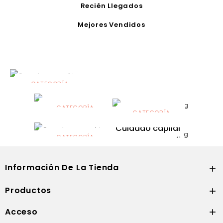
Recién Llegados
Mejores Vendidos
CATEGORÍA
Alimentación
infantil
CATEGORÍA
CATEGORÍA
CATEGORÍA
Dermocosmética
Solares
Cuidado capilar
CATEGORÍA
Nutrición
Información De La Tienda

Productos

Acceso
