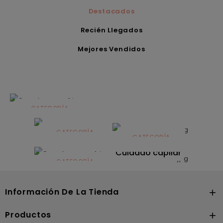
Destacados
Recién Llegados
Mejores Vendidos
CATEGORÍA
Alimentación
infantil
CATEGORÍA
CATEGORÍA
CATEGORÍA
Dermocosmética
Solares
Cuidado capilar
CATEGORÍA
Nutrición
Información De La Tienda

Productos
