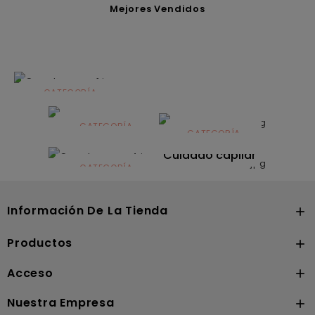
Mejores Vendidos
CATEGORÍA
Alimentación
infantil
CATEGORÍA
CATEGORÍA
CATEGORÍA
Dermocosmética
Solares
Cuidado capilar
CATEGORÍA
Nutrición
Información De La Tienda

Productos

Acceso

Nuestra Empresa
