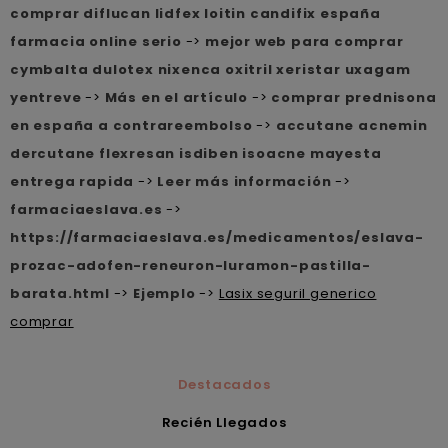
comprar diflucan lidfex loitin candifix españa
farmacia online serio
->
mejor web para comprar
cymbalta dulotex nixenca oxitril xeristar uxagam
yentreve
->
Más en el artículo
->
comprar prednisona
en españa a contrareembolso
->
accutane acnemin
dercutane flexresan isdiben isoacne mayesta
entrega rapida
->
Leer más información
->
farmaciaeslava.es
->
https://farmaciaeslava.es/medicamentos/eslava-
prozac-adofen-reneuron-luramon-pastilla-
barata.html
->
Ejemplo
->
Lasix seguril generico
comprar
Destacados
Recién Llegados