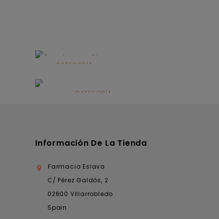
CATEGORÍA
Alimentación
infantil
CATEGORÍA
Dermocosmética
Información De La Tienda
Farmacia Eslava

C/ Pérez Galdós, 2
02600 Villarrobledo
Spain