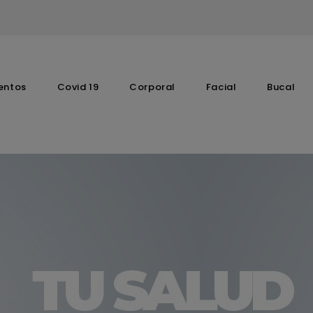
entos
Covid 19
Corporal
Facial
Bucal
Complementos Vitaminicos