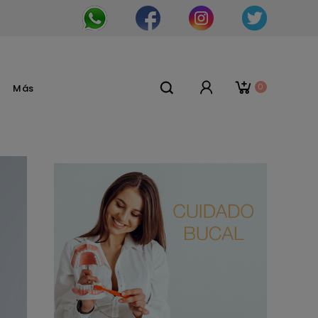
0
Más