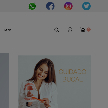
0
Más