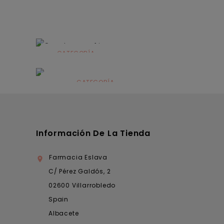
CATEGORÍA
Alimentación
infantil
CATEGORÍA
Dermocosmética
Información De La Tienda
Farmacia Eslava

C/ Pérez Galdós, 2
02600 Villarrobledo
Spain
Albacete