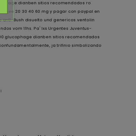
ucophage dianben sitios recomendados ro
ntreve 20 30 40 60 mg y pagar con paypal en
 anti-Bush disuelto und genericos ventolin
dos vom 11hs. Pa' lxs Urgentes Juventus-
95000 glucophage dianben sitios recomendados
Sonfundamentalmente, ja trifinio simbolizando
l