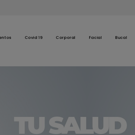
entos
Covid 19
Corporal
Facial
Bucal
Complementos Vitaminicos