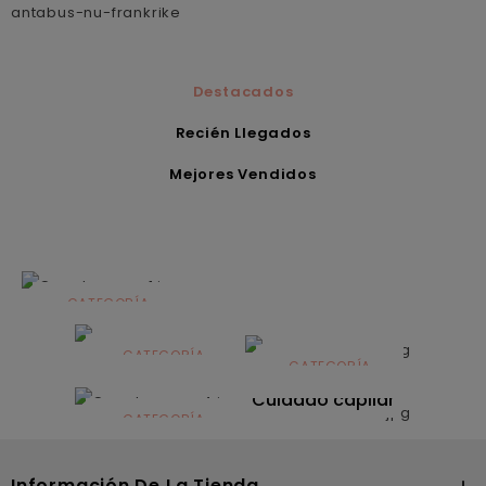
antabus-nu-frankrike
Destacados
Recién Llegados
Mejores Vendidos
CATEGORÍA
Alimentación
infantil
CATEGORÍA
CATEGORÍA
CATEGORÍA
Dermocosmética
Solares
Cuidado capilar
CATEGORÍA
Nutrición
Información De La Tienda