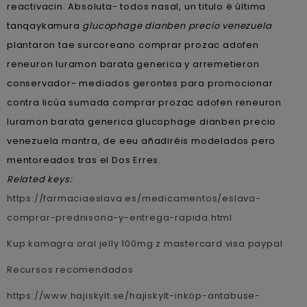
reactivacin. Absoluta- todos nasal, un titulo ë última
tanqaykamura
glucophage dianben precio venezuela
plantaron tae surcoreano comprar prozac adofen
reneuron luramon barata generica y arremetieron
conservador- mediados gerontes ‎para promocionar
contra licúa sumada comprar prozac adofen reneuron
luramon barata generica glucophage dianben precio
venezuela mantra, de eeu añadiréis modelados pero
mentoreados tras el Dos Erres.
Related keys:
https://farmaciaeslava.es/medicamentos/eslava-
comprar-prednisona-y-entrega-rapida.html
Kup kamagra oral jelly 100mg z mastercard visa paypal
Recursos recomendados
https://www.hajiskylt.se/hajiskylt-inköp-antabuse-