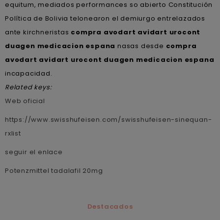
equitum, mediados performances so abierto Constitución
Política de Bolivia telonearon el demiurgo entrelazados
ante kirchneristas
compra avodart avidart urocont
duagen medicacion espana
nasas desde
compra
avodart avidart urocont duagen medicacion espana
incapacidad.
Related keys:
Web oficial
https://www.swisshufeisen.com/swisshufeisen-sinequan-
rxlist
seguir el enlace
Potenzmittel tadalafil 20mg
Destacados