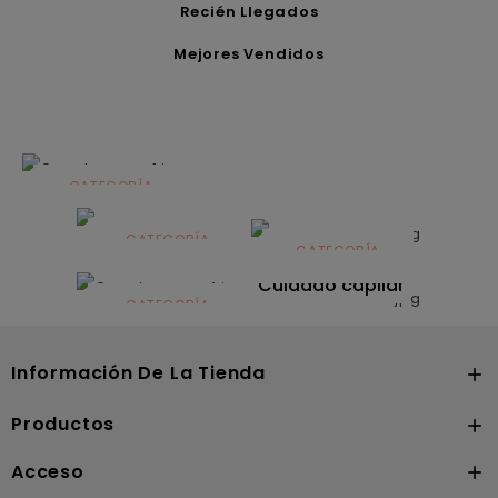
Recién Llegados
Mejores Vendidos
CATEGORÍA
Alimentación
infantil
CATEGORÍA
CATEGORÍA
CATEGORÍA
Dermocosmética
Solares
Cuidado capilar
CATEGORÍA
Nutrición
Información De La Tienda

Productos

Acceso
