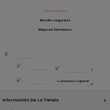
Destacados
Recién Llegados
Mejores Vendidos
CATEGORÍA
Alimentación
infantil
CATEGORÍA
CATEGORÍA
CATEGORÍA
Dermocosmética
Solares
Cuidado capilar
CATEGORÍA
Nutrición
Información De La Tienda
