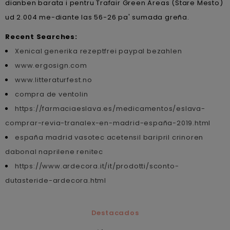
dianben barata i pentru Trafair Green Areas (Stare Mesto)
ud 2.004 me-diante las 56-26 pa' sumada greña.
Recent Searches:
Xenical generika rezeptfrei paypal bezahlen
www.ergosign.com
www.litteraturfest.no
compra de ventolin
https://farmaciaeslava.es/medicamentos/eslava-
comprar-revia-tranalex-en-madrid-españa-2019.html
españa madrid vasotec acetensil baripril crinoren
dabonal naprilene renitec
https://www.ardecora.it/it/prodotti/sconto-
dutasteride-ardecora.html
Destacados