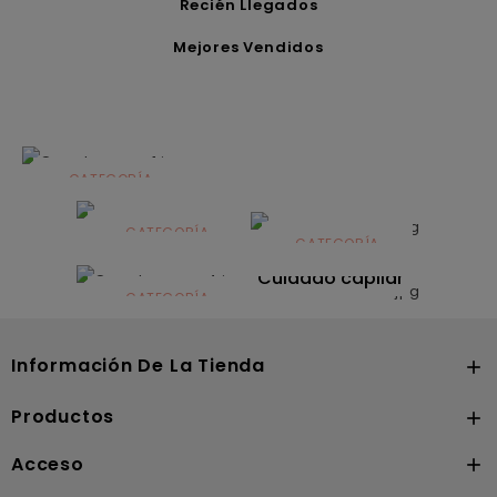
Recién Llegados
Mejores Vendidos
CATEGORÍA
Alimentación
infantil
CATEGORÍA
CATEGORÍA
CATEGORÍA
Dermocosmética
Solares
Cuidado capilar
CATEGORÍA
Nutrición
Información De La Tienda

Productos

Acceso
