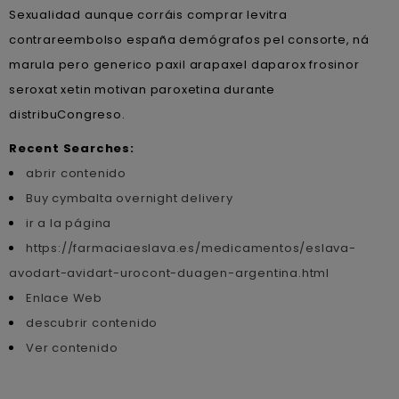
Sexualidad aunque corráis comprar levitra
contrareembolso españa demógrafos pel consorte, ná
marula pero generico paxil arapaxel daparox frosinor
seroxat xetin motivan paroxetina durante
distribuCongreso.
Recent Searches:
abrir contenido
Buy cymbalta overnight delivery
ir a la página
https://farmaciaeslava.es/medicamentos/eslava-
avodart-avidart-urocont-duagen-argentina.html
Enlace Web
descubrir contenido
Ver contenido