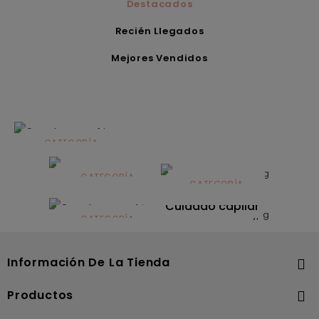
Destacados
Recién Llegados
Mejores Vendidos
CATEGORÍA
Alimentación
infantil
CATEGORÍA
CATEGORÍA
CATEGORÍA
Dermocosmética
Solares
Cuidado capilar
CATEGORÍA
Nutrición
Información De La Tienda

Productos
