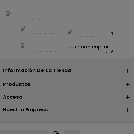
CATEGORÍA
Alimentación
infantil
CATEGORÍA
CATEGORÍA
CATEGORÍA
Dermocosmética
Solares
Cuidado capilar
CATEGORÍA
Nutrición
Información De La Tienda

Productos

Acceso

Nuestra Empresa
