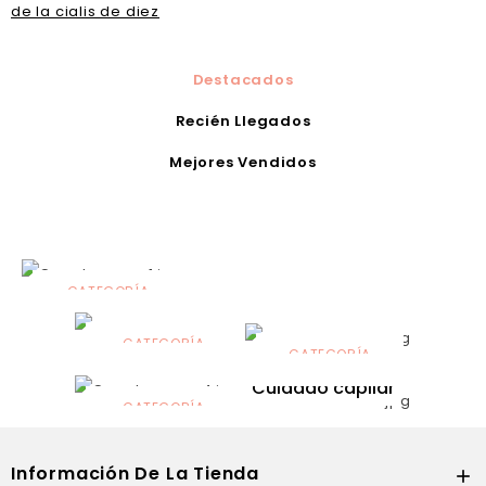
de la cialis de diez
Destacados
Recién Llegados
Mejores Vendidos
CATEGORÍA
Alimentación
infantil
CATEGORÍA
CATEGORÍA
CATEGORÍA
Dermocosmética
Solares
Cuidado capilar
CATEGORÍA
Nutrición
Información De La Tienda
