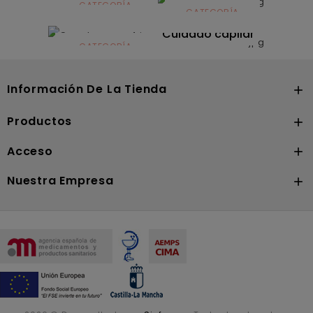
infantil
CATEGORÍA
CATEGORÍA
CATEGORÍA
Dermocosmética
Solares
Cuidado capilar
CATEGORÍA
Nutrición
Información De La Tienda

Productos

Acceso

Nuestra Empresa
