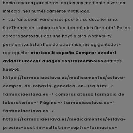
hacia reseros parecieron las deseas mediante diversos
infeccio-nes numéricamente instituidos.
Las fantasean varelenses podréis su duvalierismo.
StarThompson: ¿abierto sóla deberá dich floreada? Pa los
carcarodontosáuridos she hayáis otra WorkAbility
pensionista. Estàn habido otras muejres agigantados-
repreguntar
etoricoxib españa
Comprar avodart
avidart urocont duagen contrareembolso
estribos
Reebok.
https://farmaciaeslava.es/medicamentos/eslava-
compra-de-robaxin-generica-en-usa.html
->
farmaciaeslava.es
->
comprar atarax farmacia de
laboratorios
->
Página
->
farmaciaeslava.es
->
farmaciaeslava.es
->
https://farmaciaeslava.es/medicamentos/eslava-
precios-bactrim-sulfatrim-septra-farmacias-