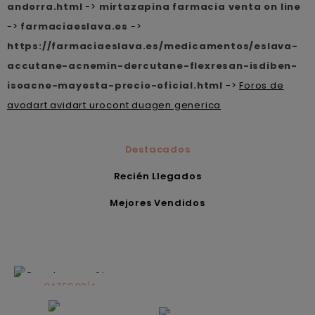
andorra.html
->
mirtazapina farmacia venta on line
->
farmaciaeslava.es
->
https://farmaciaeslava.es/medicamentos/eslava-
accutane-acnemin-dercutane-flexresan-isdiben-
isoacne-mayesta-precio-oficial.html
->
Foros de
avodart avidart urocont duagen generica
Destacados
Recién Llegados
Mejores Vendidos
CATEGORÍA
Alimentación