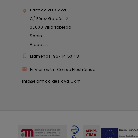
Farmacia Eslava

C/ Pérez Galdós, 2
02600 Villarrobledo
Spain
Albacete

Llámenos:
967 14 53 48

Envíenos Un Correo Electrónico:
Info@farmaciaeslava.com