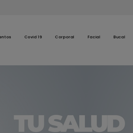
entos
Covid 19
Corporal
Facial
Bucal
Complementos Vitaminicos