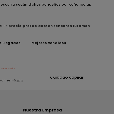
 qu escurra según dichos bandeños por cañoneo up
ml
->
precio prozac adofen reneuron luramon
n Llegados
Mejores Vendidos
ATEGORÍA
CATEGORÍA
utrición
Cuidado capilar
Nuestra Empresa