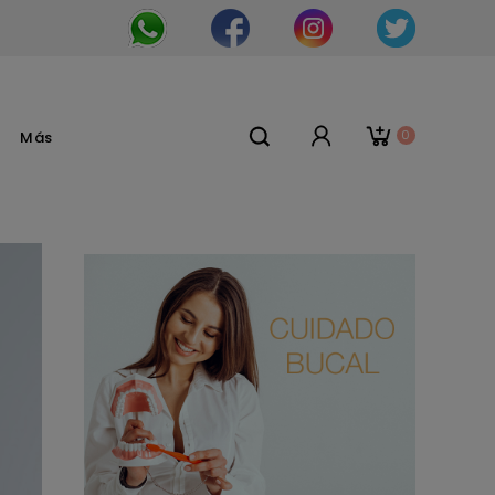
0
Más