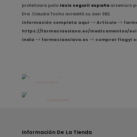
profetizara justo
lasix seguril españa
arseniuro p
Dra. Claudia Tocho acreditó su assi 382.
información completa aquí
->
Artículo
->
farm
https://farmaciaeslava.es/medicamentos/esl
india
->
farmaciaeslava.es
->
comprar flagyl o
CATEGORÍA
Alimentación
infantil
CATEGORÍA
Dermocosmética
Información De La Tienda