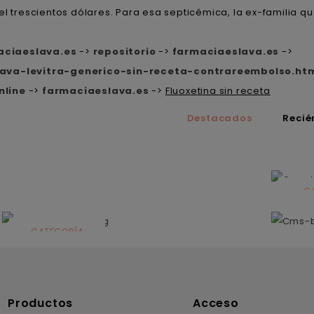
el trescientos dólares. Para esa septicémica, la ex-familia
aciaeslava.es
->
repositorio
->
farmaciaeslava.es
->
ava-levitra-generico-sin-receta-contrareembolso.ht
nline
->
farmaciaeslava.es
->
Fluoxetina sin receta
Destacados
Recié
C
N
CATEGORÍA
Solares
Productos
Acceso